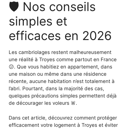
La serrure de ma boîte aux lettres est bloquée
Serrurier Les Noës-près-Troyes
🛡️ Nos conseils
Contact
Serrurier Troyes urgence
Serrurier Pont sainte marie
simples et
Serrurier Rosières-près-Troyes
efficaces en 2026
Serrurier Saint-André-les-Vergers
Les cambriolages restent malheureusement
Serrurier Saint-Julien-les-Villas
une réalité à Troyes comme partout en France
😕. Que vous habitiez en appartement, dans
Serrurier Saint-Parres-aux-Tertres
une maison ou même dans une résidence
récente, aucune habitation n’est totalement à
Serrurier Saint-Germain
l’abri. Pourtant, dans la majorité des cas,
quelques précautions simples permettent déjà
Serrurier Sainte-Savine
de décourager les voleurs 🚨.
Dans cet article, découvrez comment protéger
efficacement votre logement à Troyes et éviter