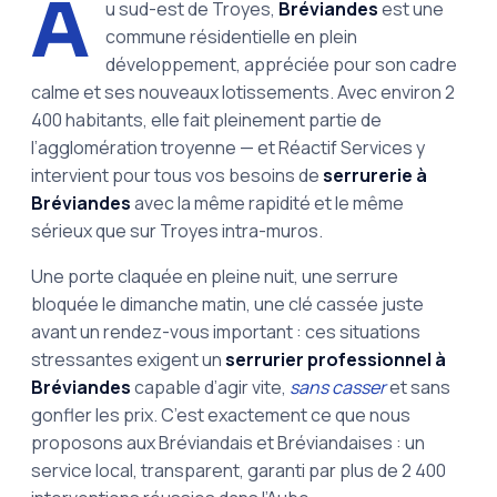
A
u sud-est de Troyes,
Bréviandes
est une
commune résidentielle en plein
développement, appréciée pour son cadre
calme et ses nouveaux lotissements. Avec environ 2
400 habitants, elle fait pleinement partie de
l’agglomération troyenne — et Réactif Services y
intervient pour tous vos besoins de
serrurerie à
Bréviandes
avec la même rapidité et le même
sérieux que sur Troyes intra-muros.
Une porte claquée en pleine nuit, une serrure
bloquée le dimanche matin, une clé cassée juste
avant un rendez-vous important : ces situations
stressantes exigent un
serrurier professionnel à
Bréviandes
capable d’agir vite,
sans casser
et sans
gonfler les prix. C’est exactement ce que nous
proposons aux Bréviandais et Bréviandaises : un
service local, transparent, garanti par plus de 2 400