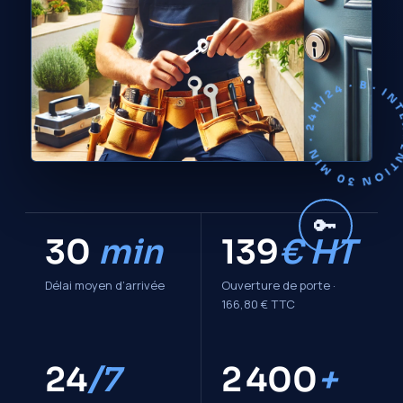
· INTERVENTION 30 MIN · 24H/24 · B
🔑
30
min
139
€ HT
Délai moyen d’arrivée
Ouverture de porte ·
166,80 € TTC
24
/7
2 400
+