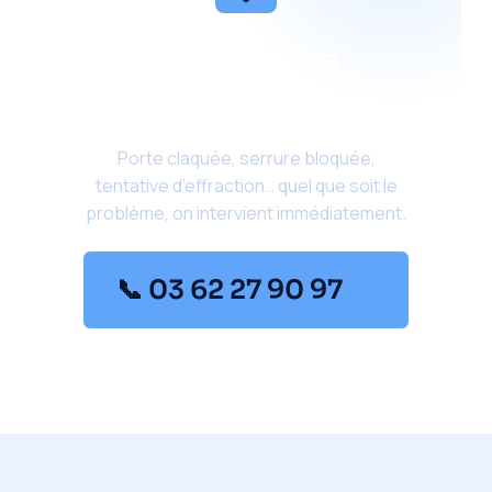
Une urgence à
Bréviandes ? Un artisan
part dans les 30 minutes.
Porte claquée, serrure bloquée,
tentative d’effraction… quel que soit le
problème, on intervient immédiatement.
📞 03 62 27 90 97