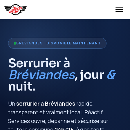
Aller
Accueil
au
contenu
À propos
BRÉVIANDES · DISPONIBLE MAINTENANT
Services
Serrurier à
Bréviandes
, jour
&
Zones
Ouverture de porte Troyes
nuit.
Serrure bloquée Troyes
Tarif
Serrurier Bréviandes
Changer une serrure à Troyes
Un
Serrurier Buchères
serrurier à Bréviandes
rapide,
Blog
transparent et vraiment local. Réactif
Clé cassée dans une serrure à Troyes
Serrurier La Chapelle-Saint-Luc
Avis
Services ouvre, dépanne et sécurise sur
toute la commune
24h/24
, à des tarifs