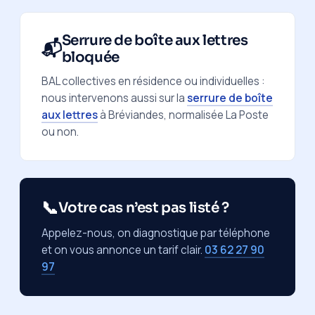
Serrure de boîte aux lettres
📬
bloquée
BAL collectives en résidence ou individuelles :
nous intervenons aussi sur la
serrure de boîte
aux lettres
à Bréviandes, normalisée La Poste
ou non.
📞
Votre cas n’est pas listé ?
Appelez-nous, on diagnostique par téléphone
et on vous annonce un tarif clair.
03 62 27 90
97