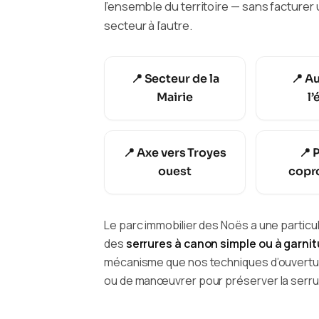
l’ensemble du territoire — sans factur
secteur à l’autre.
📍 Secteur de la
📍 A
Mairie
l’
📍 Axe vers Troyes
📍 
ouest
copr
Le parc immobilier des Noës a une particul
des
serrures à canon simple ou à garni
mécanisme que nos techniques d’ouverture
ou de manœuvrer pour préserver la serrur