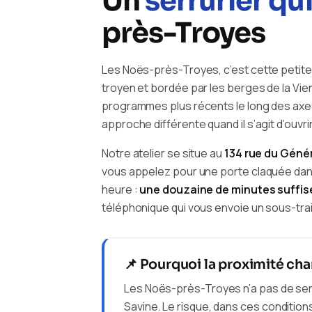
Un
serrurier qu
près-Troyes
Les Noës-près-Troyes, c’est cette petite 
troyen et bordée par les berges de la Vien
programmes plus récents le long des axe
approche différente quand il s’agit d’ouvr
Notre atelier se situe au
134 rue du Génér
vous appelez pour une porte claquée dans 
heure :
une douzaine de minutes suffis
téléphonique qui vous envoie un sous-trai
📌 Pourquoi la proximité cha
Les Noës-près-Troyes n’a pas de serru
Savine. Le risque, dans ces condition