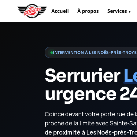
Accueil
À propos
Services
Aller
au
contenu
INTERVENTION À LES NOËS-PRÈS-TROYE
Serrurier
L
urgence 24
Coincé devant votre porte rue de 
proche de la limite avec Sainte-Sa
de proximité à Les Noës-près-Tr