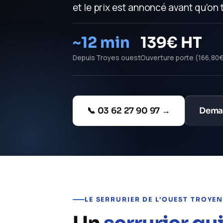
et le prix est annoncé avant qu’on 
~12 min
139€ HT
Depuis Troyes ouest
Ouverture porte (166,80
📞 03 62 27 90 97 →
Deman
LE SERRURIER DE L’OUEST TROYE