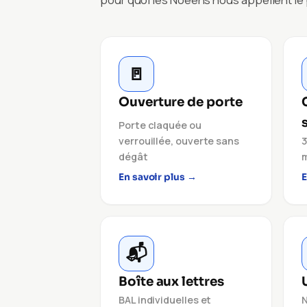
🚪
Ouverture de porte
Porte claquée ou
verrouillée, ouverte sans
3
dégât
m
En savoir plus →
E
📬
Boîte aux lettres
BAL individuelles et
N