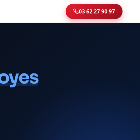
03 62 27 90 97
oyes