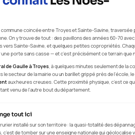
i connaît
Les Noës-
commune coincée entre Troyes et Sainte-Savine, traversée par l
ne. On y trouve de tout : des pavillons des années 60-70 avec 
s vers Sainte-Savine, et quelques petites copropriétés. Chaq
ir une porte sans casse — et c’est précisément ce terrain que 
al de Gaulle à Troyes
, à quelques minutes seulement de la 
le secteur de la mairie ou un barillet grippé près de l’école,
ent
aux heures creuses. Cette proximité physique, c’est ce qui
tant venu de l’autre bout du département.
nge tout ici
rier installé sur son territoire : la quasi-totalité des dépann
s, c’est de tomber sur une enseigne nationale qui géolocalise 