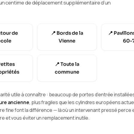
er un centime de déplacement supplémentaire d’un
utour de
📍 Bords de la
📍 Pavillo
école
Vienne
60-
Petites
📍 Toute la
opriétés
commune
arité utile à connaître : beaucoup de portes d’entrée installée
ture ancienne
, plus fragiles que les cylindres européens actu
 fine font la différence — là où un intervenant pressé perce 
e et vous éviter un remplacement inutile.