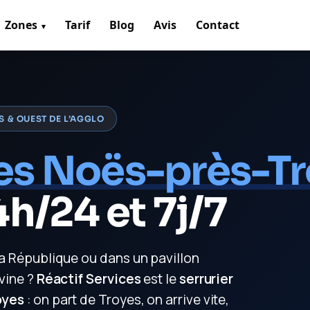
Zones
Tarif
Blog
Avis
Contact
S & OUEST DE L’AGGLO
es Noës-près-Tr
h/24 et 7j/7
la République ou dans un pavillon
vine ?
Réactif Services
est le
serrurier
oyes
: on part de Troyes, on arrive vite,