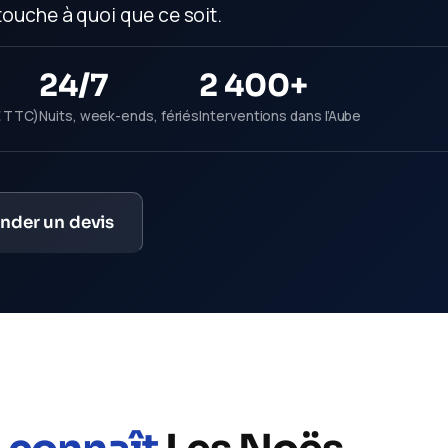
touche à quoi que ce soit.
24/7
2 400+
€ TTC)
Nuits, week-ends, fériés
Interventions dans l’Aube
der un devis
N